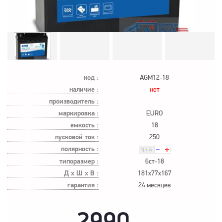
код :
AGM12-18
наличие :
нет
производитель :
маркировка :
EURO
емкость :
18
пусковой ток :
250
полярность :
типоразмер :
6ст-18
Д х Ш х В :
181x77x167
гарантия :
24 месяцев
2990