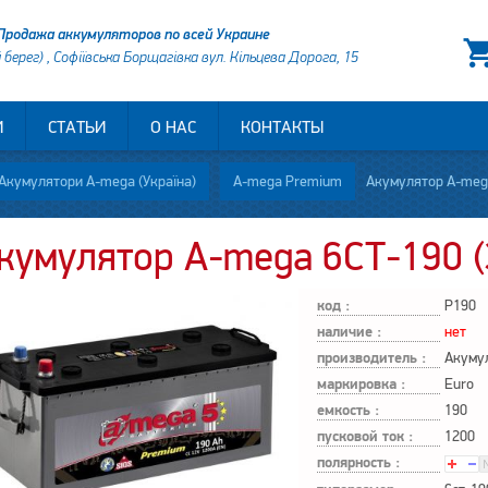
Продажа аккумуляторов по всей Украине
й берег) , Софіївська Борщагівка вул. Кільцева Дорога, 15
И
СТАТЬИ
О НАС
КОНТАКТЫ
Акумулятори A-mega (Україна)
A-mega Premium
Акумулятор A-mega
кумулятор A-mega 6СТ-190 (
код :
P190
наличие :
нет
производитель :
Акуму
маркировка :
Euro
емкость :
190
пусковой ток :
1200
полярность :