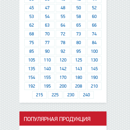
45
47
48
50
52
53
54
55
58
60
62
63
64
65
66
68
70
72
73
74
75
77
78
80
84
85
90
92
95
100
105
110
120
125
130
135
140
142
143
145
154
155
170
180
190
192
195
200
208
210
215
225
230
240
ПОПУЛЯРНАЯ ПРОДУКЦИЯ
данные отсутствуют