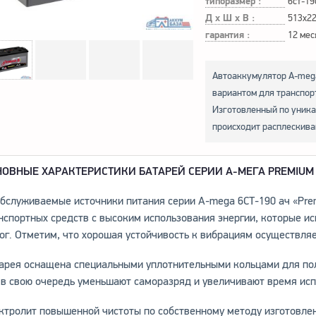
типоразмер :
6ст-19
Д х Ш х В :
513x2
гарантия :
12 мес
Автоаккумулятор A-mega
вариантом для транспор
Изготовленный по уника
происходит расплескива
НОВНЫЕ ХАРАКТЕРИСТИКИ БАТАРЕЙ СЕРИИ A-MЕГА PREMIUM 
бслуживаемые источники питания серии A-mega 6СТ-190 ач «Pr
нспортных средств с высоким использования энергии, которые ис
ог. Отметим, что хорошая устойчивость к вибрациям осуществляе
арея оснащена специальными уплотнительными кольцами для по
 в свою очередь уменьшают саморазряд и увеличивают время исп
ктролит повышенной чистоты по собственному методу изготовлен