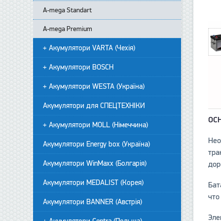
А-mega Standart
A-mega Premium
+ Акумулятори VARTA (Чехія)
+ Акумулятори BOSCH
+ Акумулятори WESTA (Україна)
Акумулятори для СПЕЦТЕХНІКИ
ОС
+ Акумулятори MOLL (Німеччина)
Нео
Акумулятори Energy box (Україна)
тра
Акумулятори WinMaxx (Болгарія)
дор
Акумулятори MEDALIST (Корея)
Бат
что
Акумулятори BANNER (Австрія)
Эле