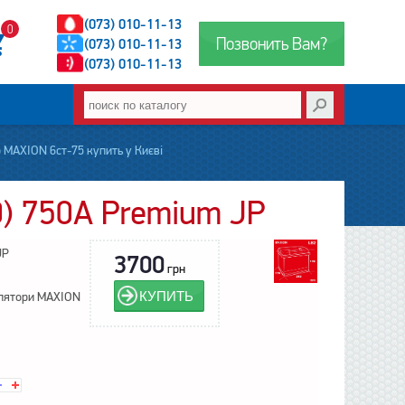
(073) 010-11-13
0
Позвонить Вам?
(073) 010-11-13
(073) 010-11-13
 MAXION 6ст-75 купить у Києві
) 750А Premium JP
JP
3700
грн
КУПИТЬ
лятори MAXION