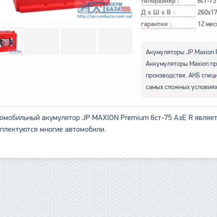
типоразмер :
6ст-75
Д х Ш х В :
260x1
гарантия :
12 мес
Акумуляторы JP Maxion P
Аккумуляторы Maxion пр
производстве. АКБ спец
самых сложных условиях
омобильный акумулятор JP MAXION Premium 6ст-75 АзЕ R являетс
плектуются многие автомобили.