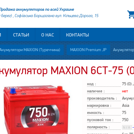
Продажа аккумуляторов по всей Украине
й берег) , Софіївська Борщагівка вул. Кільцева Дорога, 15
И
СТАТЬИ
О НАС
КОНТАКТЫ
Акумулятори MAXION (Туреччина)
MAXION Premium JP
Акумулятор
кумулятор MAXION 6СТ-75 (0
код :
75 (0) 
наличие :
нет
производитель :
Акуму
маркировка :
Asia
емкость :
75
пусковой ток :
750
полярность :