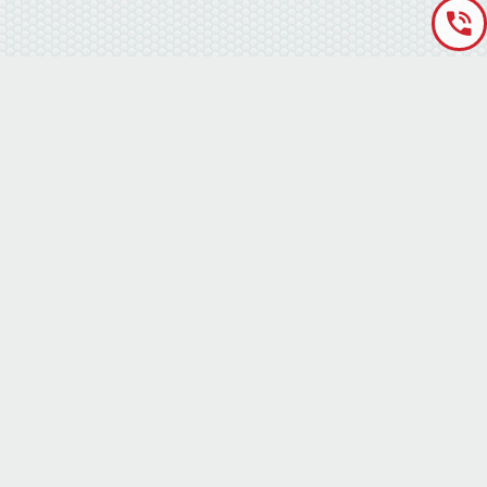
«Аккумуляторная База» © 2012 – 2022
г. Киев
(правый берег) ,
ул. Кольцевая дорога, 15
режим работы: пн-сб с 9-00 до 19-00 воскресенье выходной
(073) 010-11-13
(073) 010-11-13