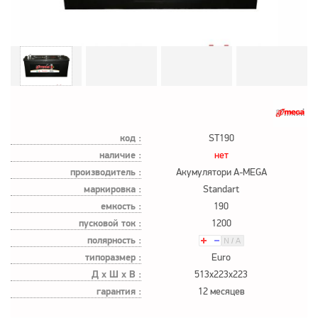
код :
ST190
наличие :
нет
производитель :
Акумулятори A-MEGA
маркировка :
Standart
емкость :
190
пусковой ток :
1200
полярность :
типоразмер :
Euro
Д х Ш х В :
513x223x223
гарантия :
12 месяцев