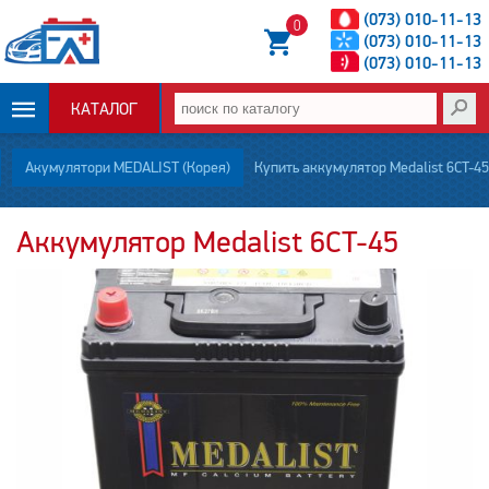
(073) 010-11-13
0
(073) 010-11-13
(073) 010-11-13
КАТАЛОГ
ОПЛАТА И
Акумулятори MEDALIST (Корея)
Купить аккумулятор Medalist 6CT-45
ДОСТАВКА
Аккумулятор Medalist 6CT-45
НОВОСТИ
СТАТЬИ
О НАС
КОНТАКТЫ