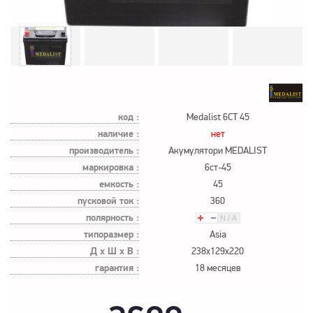
код :
Medalist 6CT 45
наличие :
нет
производитель :
Акумулятори MEDALIST
маркировка :
6ст-45
емкость :
45
пусковой ток :
360
полярность :
типоразмер :
Asia
Д х Ш х В :
238x129x220
гарантия :
18 месяцев