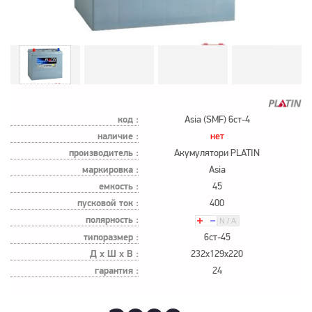
код :
Asia (SMF) 6ст-4
наличие :
нет
производитель :
Акумулятори PLATIN
маркировка :
Asia
емкость :
45
пусковой ток :
400
полярность :
типоразмер :
6ст-45
Д х Ш х В :
232x129x220
гарантия :
24