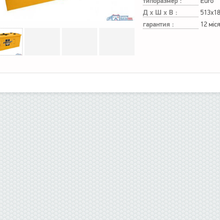
типоразмер :
Euro
Д х Ш х В :
513x1
гарантия :
12 міс