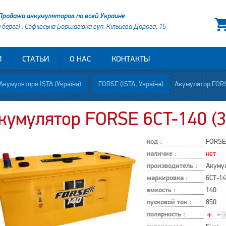
Продажа аккумуляторов по всей Украине
й берег) , Софіївська Борщагівка вул. Кільцева Дорога, 15
И
СТАТЬИ
О НАС
КОНТАКТЫ
Акумулятори ISTA (Україна)
FORSE (ISTA, Україна)
Акумулятор FORS
кумулятор FORSE 6CT-140 (3
код :
FORSE
наличие :
нет
производитель :
Акумул
маркировка :
6СТ-14
емкость :
140
пусковой ток :
850
полярность :