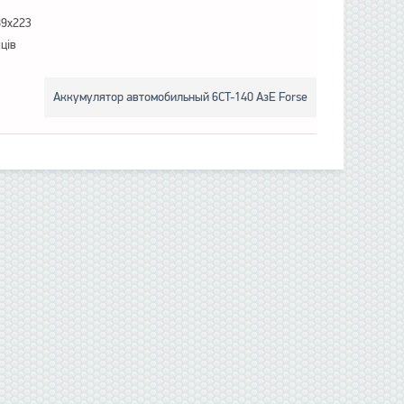
89x223
яців
Аккумулятор автомобильный 6CT-140 АзЕ Forse