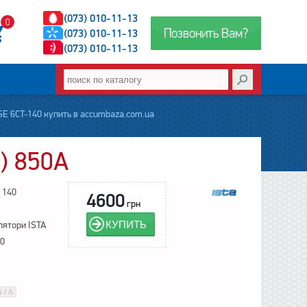
(073) 010-11-13
0
Позвонить Вам?
(073) 010-11-13
(073) 010-11-13
E 6CT-140 купить в accumbaza.com.ua
) 850А
 140
4600
грн
КУПИТЬ
ятори ISTA
0