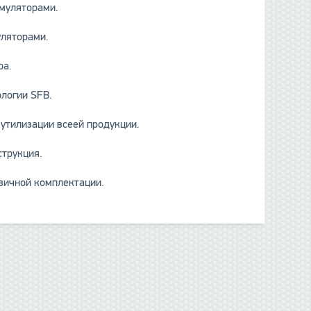
муляторами.
уляторами.
ра.
ологии SFB.
утилизации всеей продукции.
струкция.
вичной комплектации.