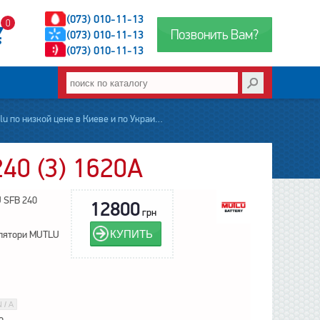
(073) 010-11-13
0
Позвонить Вам?
(073) 010-11-13
(073) 010-11-13
о Украине - АКУМ БАЗА. обзор, описание, продажа, оптовые цены .
40 (3) 1620А
 SFB 240
12800
грн
КУПИТЬ
лятори MUTLU