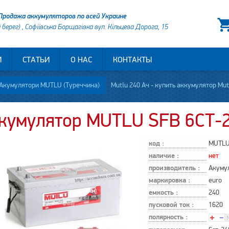
Продажа аккумуляторов по всей Украине
й берег) , Софіївська Борщагівка вул. Кільцева Дорога, 15
И
СТАТЬИ
О НАС
КОНТАКТЫ
Акумулятори MUTLU (Туреччина)
Mutlu 240 Ач - купить аккумулятор Mutlu по низкой цене в Киеве и п
кумулятор MUTLU SFB 6СТ-2
код :
MUTLU
наличие :
нет
производитель :
Акуму
маркировка :
euro
емкость :
240
пусковой ток :
1620
полярность :