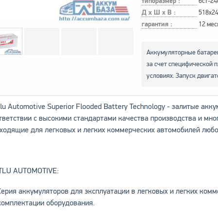
типоразмер :
6ст-24
Д х Ш х В :
518x2
гарантия :
12 мес
Аккумуляторные батареи
за счет специфической п
условиях. Запуск двигат
lu Automotive Superior Flooded Battery Technology - залитые ак
тветствии с высокими стандартами качества производства и мно
ходящие для легковых и легких коммерческих автомобилей любо
TLU AUTOMOTIVE:
Серия аккумуляторов для эксплуатации в легковых и легких ком
комплектации оборудования.