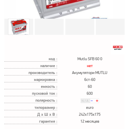
код :
Mutlu SFB 60 0
наличие :
нет
производитель :
Акумулятори MUTLU
маркировка :
6ст-60
емкость :
60
пусковой ток :
600
полярность :
типоразмер :
euro
Д х Ш х В :
242x175x175
гарантия :
12 месяцев