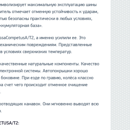
символизирует максимальную эксплуатацию шины
итель отмечает отменную устойчивость к ударам,
стью безопасны практически в любых условиях,
ккумуляторная база».
saCompetusA/T2, а именно усилили ее. Это
 механическим повреждениям. Представленные
 в условиях сверхнизких температур.
 качественные натуральные компоненты. Качество
электронной системы. Автопокрышки хорошо
 боковине. При езде по гравию, колёса классно
за счет чего происходит отменное очищение
.
оотводящих канавок. Они мгновенно выводят всю
ю.
ETUS
A/
T2: