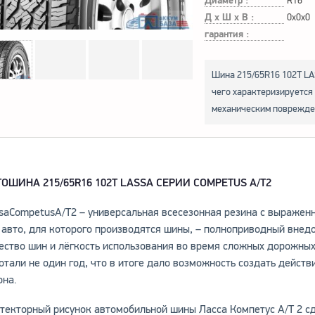
Диаметр :
R16
Д х Ш х В :
0x0x0
гарантия :
Шина 215/65R16 102T LAS
чего характеризируется
механическим поврежде
ТОШИНА
215/65R16 102T LASSA СЕРИИ
COMPETUS A/T2
saCompetusA/T2 – универсальная всесезонная резина с выраженн
 авто, для которого производятся шины, – полноприводный внед
ество шин и лёгкость использования во время сложных дорожны
отали не один год, что в итоге дало возможность создать дейст
она.
текторный рисунок автомобильной шины Ласса Компетус А/Т 2 сд