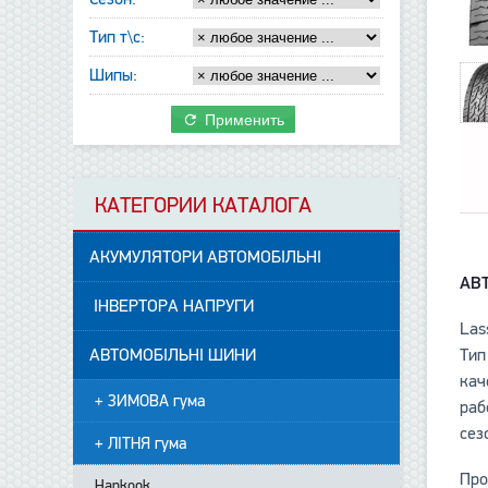
Тип т\с:
Шипы:
Применить
КАТЕГОРИИ КАТАЛОГА
АКУМУЛЯТОРИ АВТОМОБІЛЬНІ
АВ
ІНВЕРТОРА НАПРУГИ
Las
АВТОМОБІЛЬНІ ШИНИ
Тип
кач
+ ЗИМОВА гума
раб
сез
+ ЛІТНЯ гума
Про
Hankook