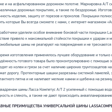
же и на асфальтированном дорожном полотне. Маркировка А/Т 
различных дорожных покрытиях, а также по бездорожью. Изготов
чность изделия, защиту от порезов и проколов. Покрышки полно
ить которые Вы всегда сможете с нами, с интернет-магазином «А
работчики уделили особое внимание боковой части покрышки Las
ствие привело к максимальной стойкости покрышки к ударам и
омобильные шины не реагируют на повреждения и не трескаются
время изготовления применялось лучшее оборудование и только
адёжность готового товара было проконтролировано с помощью 
одят из колеи и грязи за счет наличию широких грунтозацепов на
жат дорогу. Протекторные шашки разрезаны системой ламелей, 
тактного пятна и не налипают мелкие камни и щебенка на резину
вадренаж шины Ласса Компетус А/Т 2 усиленный с помощью вод
кость и слякоть, а также не дают происходить аквапланировани
АВНЫЕ ПРЕИМУЩЕСТВА УНИВЕРСАЛЬНОЙ ШИНЫ
LASSA
COMP