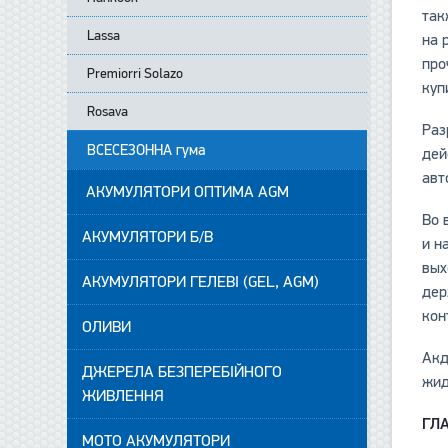
так
Lassa
на 
про
Premiorri Solazo
куп
Rosava
Раз
ВСЕСЕЗОННА гума
дей
авт
АКУМУЛЯТОРИ ОПТИМА AGM
Во 
АКУМУЛЯТОРИ Б/В
и н
вых
АКУМУЛЯТОРИ ГЕЛЕВІ (GEL, AGM)
дер
кон
ОЛИВИ
Акд
ДЖЕРЕЛА БЕЗПЕРЕБІЙНОГО
жид
ЖИВЛЕННЯ
ГЛ
МОТО АКУМУЛЯТОРИ