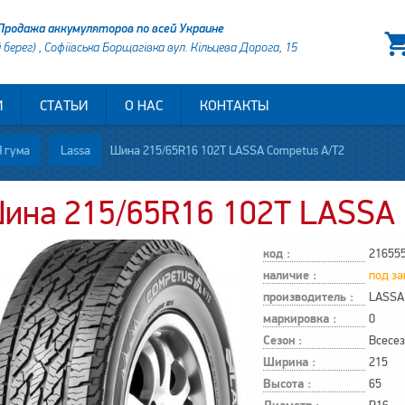
Продажа аккумуляторов по всей Украине
й берег) , Софіївська Борщагівка вул. Кільцева Дорога, 15
И
СТАТЬИ
О НАС
КОНТАКТЫ
 гума
Lassa
Шина 215/65R16 102T LASSA Competus A/T2
ина 215/65R16 102T LASSA 
код :
21655
наличие :
под за
производитель :
LASSA
маркировка :
0
Сезон :
Всесе
Ширина :
215
Высота :
65