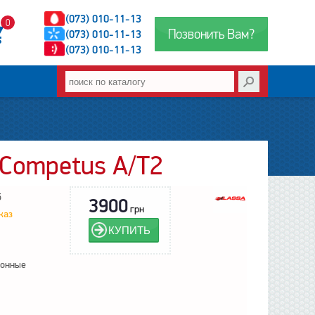
(073) 010-11-13
0
Позвонить Вам?
(073) 010-11-13
(073) 010-11-13
Competus A/T2
5
3900
грн
каз
КУПИТЬ
зонные