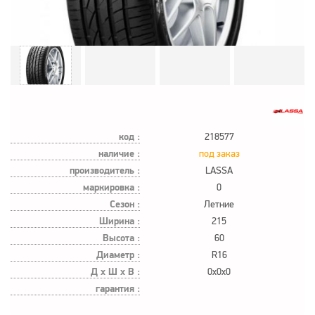
код :
218577
наличие :
под заказ
производитель :
LASSA
маркировка :
0
Сезон :
Летние
Ширина :
215
Высота :
60
Диаметр :
R16
Д х Ш х В :
0x0x0
гарантия :