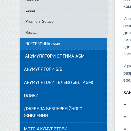
ком
Lassa
Исп
Premiorri Solazo
рез
дол
Rosava
смо
ВСЕСЕЗОННА гума
сде
экс
АКУМУЛЯТОРИ ОПТИМА AGM
Изг
АКУМУЛЯТОРИ Б/В
раз
вре
АКУМУЛЯТОРИ ГЕЛЕВІ (GEL, AGM)
ХА
ОЛИВИ
ДЖЕРЕЛА БЕЗПЕРЕБІЙНОГО
ЖИВЛЕННЯ
МОТО АКУМУЛЯТОРИ