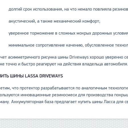
долгий срок использования, на что немало повлияла резинова
акустический, а также механический комфорт;
уверенное торможение в сложных мокрых дорожных условия
минимальное сопротивление качению, обусловленное техноло
счет асимметричного рисунка шины Driveways хорошо уверенно се
же точно и быстро реагируют на действия владельца автомобиля
ПИТЬ ШИНЫ LASSA DRIVEWAYS
етим, что протектор разрабатывается по аналогичным технология
ользуются инновационные резиносмеси для производства покрыш
ману. Аккумуляторная база предлагает купить шины Ласса для св