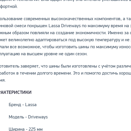
фортной.
ользование современных высококачественных компонентов, а т
иновой смеси покрышек Lassa Driveways по максимуму время на
жным образом повлияли на создание экономичности. Именно за 
жет великолепно адаптироваться под высокую температуру и не
лали все возможное, чтобы изготовить шины по максимуму износ
плуатацию на высшем уровне не один сезон.
отовитель заверяет, что шины были изготовлены с учётом различн
работок в течении долгого времени. Это и помогло достичь хоро
мя.
РАКТЕРИСТИКИ
Бренд - Lassa
Модель - Driveways
Ширина - 225 мм