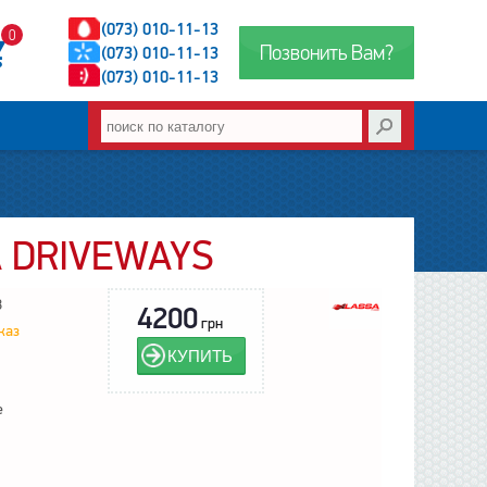
(073) 010-11-13
0
Позвонить Вам?
(073) 010-11-13
(073) 010-11-13
A DRIVEWAYS
8
4200
грн
каз
КУПИТЬ
е