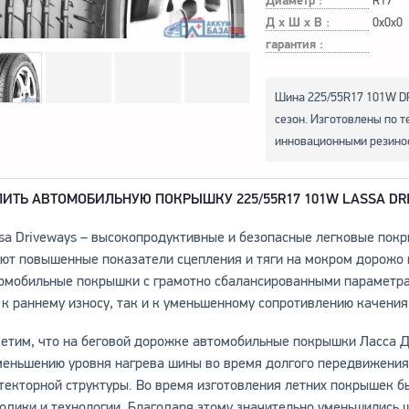
Диаметр :
R17
Д х Ш х В :
0x0x0
гарантия :
Шина 225/55R17 101W D
сезон. Изготовлены по т
инновационными резинос
ПИТЬ АВТОМОБИЛЬНУЮ ПОКРЫШКУ 225/55R17 101W LASSA DR
sa Driveways – высокопродуктивные и безопасные легковые покр
ют повышенные показатели сцепления и тяги на мокром дорожо 
омобильные покрышки с грамотно сбалансированными параметра
 к раннему износу, так и к уменьшенному сопротивлению качения
етим, что на беговой дорожке автомобильные покрышки Ласса Д
меньшению уровня нагрева шины во время долгого передвижения
текторной структуры. Во время изготовления летних покрышек 
одики и технологии. Благодаря этому значительно уменьшились 