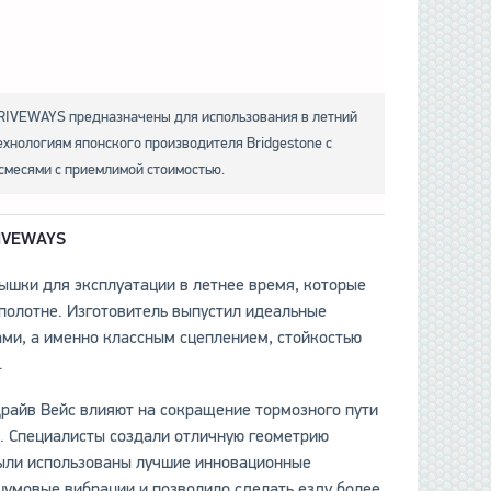
RIVEWAYS предназначены для использования в летний
ехнологиям японского производителя Bridgestone с
месями с приемлимой стоимостью.
IVEWAYS
ышки для эксплуатации в летнее время, которые
полотне. Изготовитель выпустил идеальные
ми, а именно классным сцеплением, стойкостью
.
райв Вейс влияют на сокращение тормозного пути
. Специалисты создали отличную геометрию
были использованы лучшие инновационные
шумовые вибрации и позволило сделать езду более