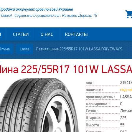
Продажа аккумуляторов по всей Украине
й берег) , Софіївська Борщагівка вул. Кільцева Дорога, 15
И
СТАТЬИ
О НАС
КОНТАКТЫ
 гума
Lassa
Летняя шина 225/55R17 101W LASSA DRIVEWAYS
ина 225/55R17 101W LASS
код :
21941
наличие :
под за
производитель :
LASSA
маркировка :
0
Сезон :
Летни
Ширина :
225
Высота :
55