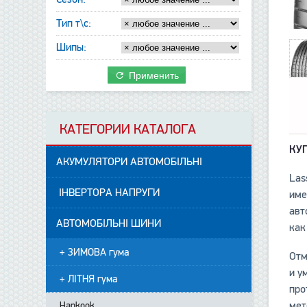
Тип т\с:
Шипы:
Применить
КАТЕГОРИИ КАТАЛОГА
КУ
АКУМУЛЯТОРИ АВТОМОБІЛЬНІ
Las
ІНВЕРТОРА НАПРУГИ
име
авт
АВТОМОБІЛЬНІ ШИНИ
как
+ ЗИМОВА гума
Отм
и у
+ ЛІТНЯ гума
про
мет
Hankook