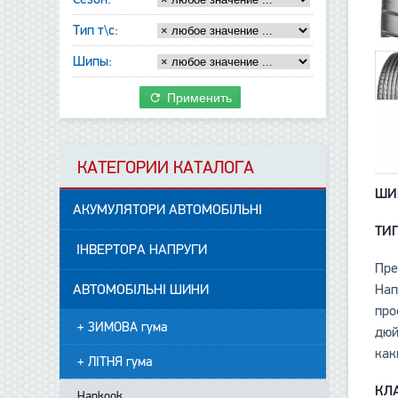
Тип т\с:
Шипы:
Применить
КАТЕГОРИИ КАТАЛОГА
ШИ
АКУМУЛЯТОРИ АВТОМОБІЛЬНІ
ТИ
ІНВЕРТОРА НАПРУГИ
Пре
АВТОМОБІЛЬНІ ШИНИ
Нап
про
+ ЗИМОВА гума
дюй
как
+ ЛІТНЯ гума
КЛ
Hankook