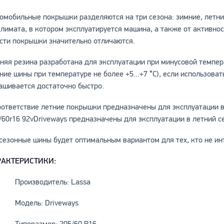
омобильные покрышки разделяются на три сезона: зимние, летни
климата, в котором эксплуатируется машина, а также от активно
сти покрышки значительно отличаются.
няя резина разработана для эксплуатации при минусовой темпер
ние шины при температуре не более +5...+7 °C), если использова
ашивается достаточно быстро.
оответствие летние покрышки предназначены для эксплуатации в
/60r16 92vDriveways предназначены для эксплуатации в летний с
сезонные шины будет оптимальным вариантом для тех, кто не ин
РАКТЕРИСТИКИ:
Производитель: Lassa
Модель: Driveways