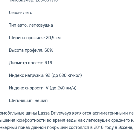
Типоразмер: 205/60 R16
Сезон: лето
Тип авто: легковушка
Ширина профиля: 20,5 см
Высота профиля: 60%
Диаметр колеса: R16
Индекс нагрузки: 92 (до 630 кг/кол)
Индекс скорости: V (до 240 км/ч)
Шип/нешип: нешип
омобильные шины Lassa Driveways являются асимметричными л
ышения комфортности во время езды как легковушек среднего кл
мьерный показ данной покрышки состоялся в 2016 году в Эссене,