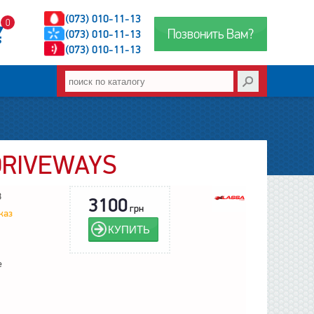
(073) 010-11-13
0
Позвонить Вам?
(073) 010-11-13
(073) 010-11-13
DRIVEWAYS
8
3100
грн
каз
КУПИТЬ
е