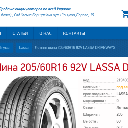
Продажа аккумуляторов по всей Украине
й берег) , Софіївська Борщагівка вул. Кільцева Дорога, 15
И
СТАТЬИ
О НАС
КОНТАКТЫ
 гума
Lassa
Летняя шина 205/60R16 92V LASSA DRIVEWAYS
ина 205/60R16 92V LASSA 
код :
21940
наличие :
под за
производитель :
LASSA
маркировка :
0
Сезон :
Летни
Ширина :
205
Высота :
60