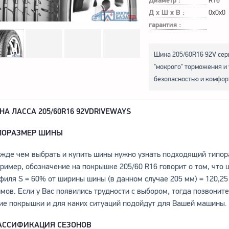
Диаметр :
R16
Д х Ш х В :
0x0x0
гарантия :
Шина 205/60R16 92V се
"мокрого" торможения и
безопасностью и комфор
НА ЛАССА 205/60
R16 92
V
DRIVEWAYS
ПОРАЗМЕР ШИНЫ
жде чем выбрать и купить шины нужно узнать подходящий типор
ример, обозначение на покрышке 205/60 R16 говорит о том, что 
филя S = 60% от ширины шины (в данном случае 205 мм) = 120,25
мов. Если у Вас появились трудности с выбором, тогда позвони
ие покрышки и для каких ситуаций подойдут для Вашей машины.
АССИФИКАЦИЯ СЕЗОНОВ