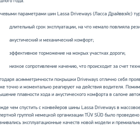
шлого года.
чевыми параметрами шин Lassa Driveways (Ласса Драйввэйс) тур
длительный срок эксплуатации, на что немало повлияла резин
акустический и механический комфорт;
эффективное торможение на мокрых участках дороги;
низкое сопротивление качению, что происходит за счет техно
годаря асимметричности покрышки Driveways отлично себя прояв
же точно и моментально реагируют на действия водителя. Помимо
ышение плавности хода и акустического комфорта в салоне авто
жде чем спустить с конвейеров шины Lassa Driveways в массово
пертной группой немецкой организации TÜV SÜD было проведено
внивались эксплуатационные качеств новой модели и премиальны