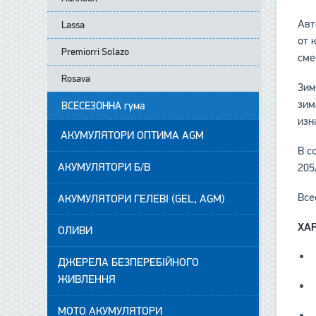
Авт
Lassa
от 
Premiorri Solazo
сме
Rosava
Зим
зим
ВСЕСЕЗОННА гума
изн
АКУМУЛЯТОРИ ОПТИМА AGM
В с
АКУМУЛЯТОРИ Б/В
205
Все
АКУМУЛЯТОРИ ГЕЛЕВІ (GEL, AGM)
ХА
ОЛИВИ
ДЖЕРЕЛА БЕЗПЕРЕБІЙНОГО
ЖИВЛЕННЯ
МОТО АКУМУЛЯТОРИ