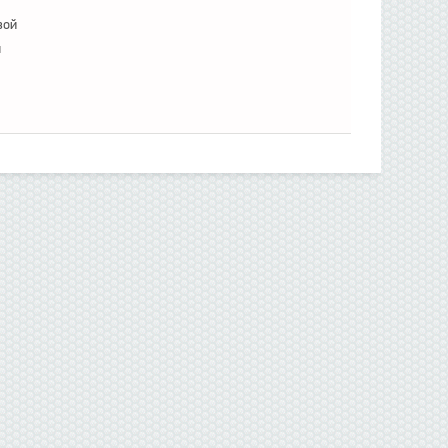
вой
п