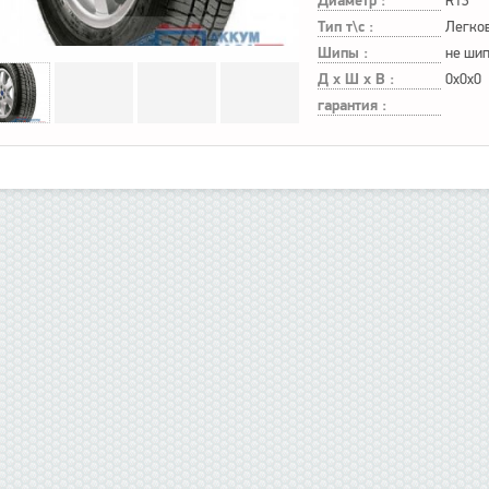
Диаметр :
R13
Тип т\с :
Легко
Шипы :
не ши
Д х Ш х В :
0x0x0
гарантия :