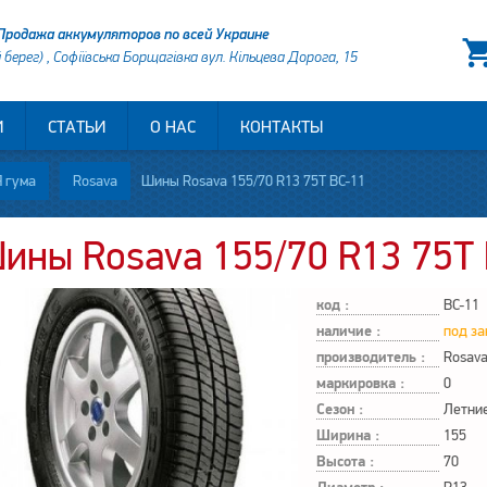
Продажа аккумуляторов по всей Украине
й берег) , Софіївська Борщагівка вул. Кільцева Дорога, 15
И
СТАТЬИ
О НАС
КОНТАКТЫ
 гума
Rosava
Шины Rosava 155/70 R13 75T BC-11
ины Rosava 155/70 R13 75T
код :
BC-11
наличие :
под за
производитель :
Rosav
маркировка :
0
Сезон :
Летни
Ширина :
155
Высота :
70