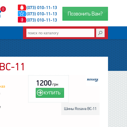
(073) 010-11-13
0
Позвонить Вам?
(073) 010-11-13
(073) 010-11-13
 BC-11
1200
грн
каз
КУПИТЬ
a
е
Шины Rosava BC-11