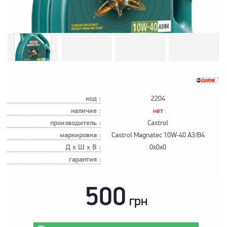
код :
2204
наличие :
нет
производитель :
Castrol
маркировка :
Castrol Magnatec 10W-40 A3/B4
Д х Ш х В :
0x0x0
гарантия :
500
грн