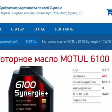
Продажа аккумуляторов по всей Украине
й берег) , Софіївська Борщагівка вул. Кільцева Дорога, 15
И
СТАТЬИ
О НАС
КОНТАКТЫ
автомобілей
MOTUL
Моторное масло MOTUL 6100 Synergie+ 10W40
оторное масло MOTUL 6100 
код :
5007
наличие :
нет
производитель :
Motul
маркировка :
0
Д х Ш х В :
0x0x0
гарантия :