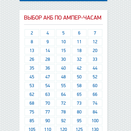
ВЫБОР АКБ ПО АМПЕР-ЧАСАМ
2
4
5
6
7
8
9
10
11
12
13
14
15
18
20
26
28
30
32
33
35
36
40
42
44
45
47
48
50
52
53
54
55
58
60
62
63
64
65
66
68
70
72
73
74
75
77
78
80
84
85
90
92
95
100
105
110
120
125
130