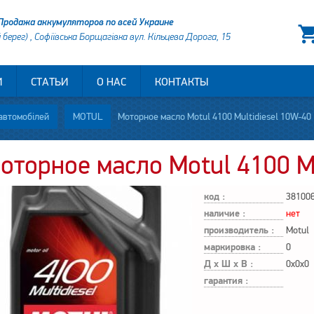
Продажа аккумуляторов по всей Украине
й берег) , Софіївська Борщагівка вул. Кільцева Дорога, 15
И
СТАТЬИ
О НАС
КОНТАКТЫ
автомобілей
MOTUL
Моторное масло Motul 4100 Multidiesel 10W-40
оторное масло Motul 4100 Mu
код :
38100
наличие :
нет
производитель :
Motul
маркировка :
0
Д х Ш х В :
0x0x0
гарантия :