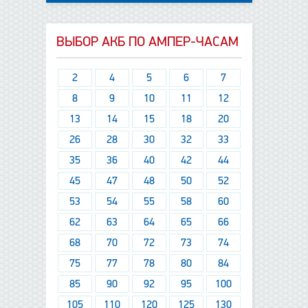
ВЫБОР АКБ ПО АМПЕР-ЧАСАМ
2
4
5
6
7
8
9
10
11
12
13
14
15
18
20
26
28
30
32
33
35
36
40
42
44
45
47
48
50
52
53
54
55
58
60
62
63
64
65
66
68
70
72
73
74
75
77
78
80
84
85
90
92
95
100
105
110
120
125
130