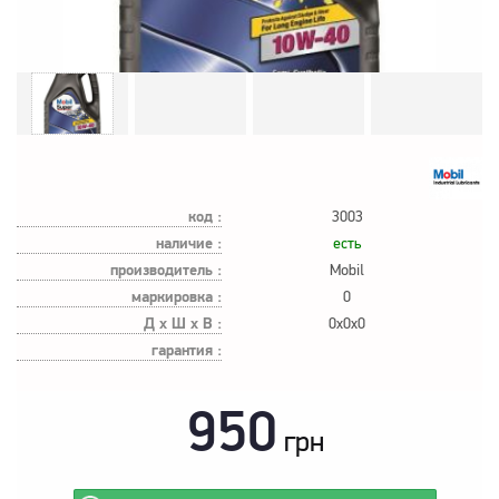
код :
3003
наличие :
есть
производитель :
Mobil
маркировка :
0
Д х Ш х В :
0x0x0
гарантия :
950
грн