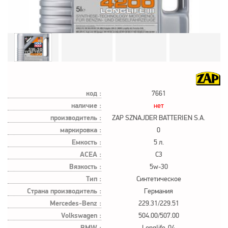
код :
7661
наличие :
нет
производитель :
ZAP SZNAJDER BATTERIEN S.A.
маркировка :
0
Емкость :
5 л.
ACEA :
C3
Вязкость :
5w-30
Тип :
Синтетическое
Страна производитель :
Германия
Mercedes-Benz :
229.31/229.51
Volkswagen :
504.00/507.00
BMW :
Longlife-04