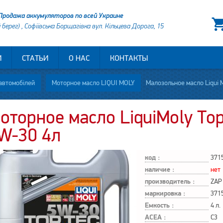
Продажа аккумуляторов по всей Украине
й берег) , Софіївська Борщагівка вул. Кільцева Дорога, 15
И
СТАТЬИ
О НАС
КОНТАКТЫ
автомобілей
Моторное масло LIQUI MOLY
Малозольное масло Liqui Mo
оторное масло LiquiMoly Top 
W-30 4л
код :
371
наличие :
нет
производитель :
маркировка :
371
Емкость :
4 л.
ACEA :
C3