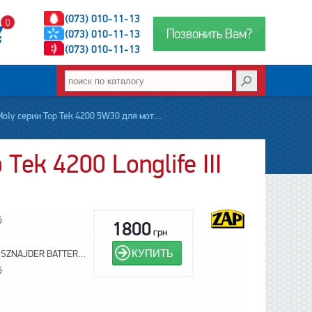
(073) 010-11-13
0
Позвонить Вам?
(073) 010-11-13
(073) 010-11-13
ly серии Top Tek 4200 5W30 для моторов
Tek 4200 Longlife III
5
1800
грн
КУПИТЬ
ZAP SZNAJDER BATTERIEN S.A.
5