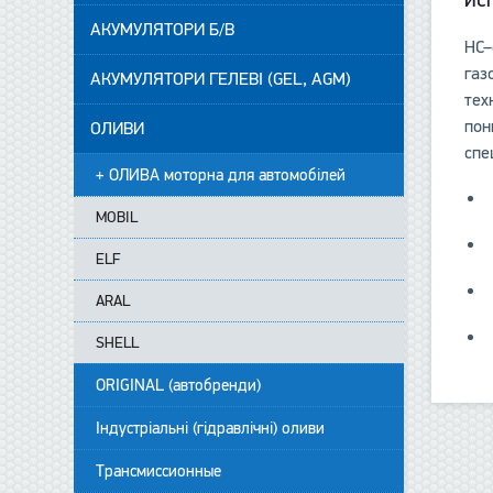
ИС
АКУМУЛЯТОРИ Б/В
HC–
газ
АКУМУЛЯТОРИ ГЕЛЕВІ (GEL, AGM)
тех
пон
ОЛИВИ
спе
+ ОЛИВА моторна для автомобілей
MOBIL
ELF
ARAL
SHELL
ORIGINAL (автобренди)
Індустріальні (гідравлічні) оливи
Трансмиссионные