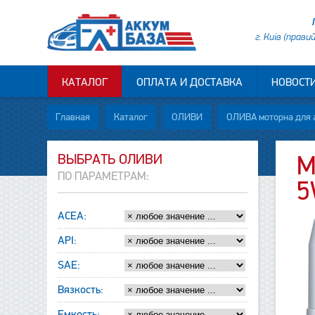
г. Київ (прави
КАТАЛОГ
ОПЛАТА И ДОСТАВКА
НОВОСТ
Главная
Каталог
ОЛИВИ
ОЛИВА моторна для 
ВЫБРАТЬ ОЛИВИ
М
ПО ПАРАМЕТРАМ:
5
ACEA:
API:
SAE:
Вязкость:
Емкость: