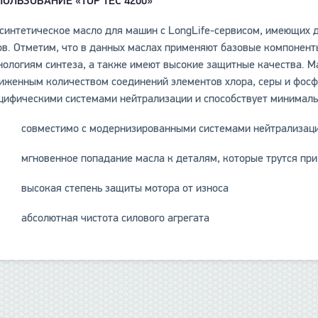
ПОЛЬЗОВАНИЕ «TOP TEC 4200»
синтетическое масло для машин с LongLife-сервисом, имеющих 
ов. Отметим, что в данных маслах применяют базовые компонен
нологиям синтеза, а также имеют высокие защитные качества. М
иженным количеством соединений элементов хлора, серы и фосф
цифическими системами нейтрализации и способствует минимал
совместимо с модернизированными системами нейтрализации
мгновенное попадание масла к деталям, которые трутся при
высокая степень защиты мотора от износа
абсолютная чистота силового агрегата