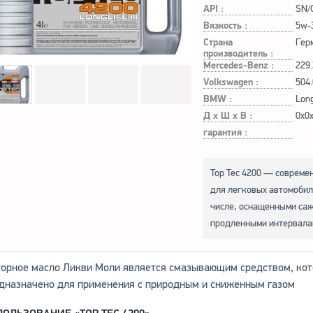
API :
SN/
Вязкость :
5w-
Страна
Гер
производитель :
Mercedes-Benz :
229.
Volkswagen :
504.
BMW :
Long
Д х Ш х В :
0x0
гарантия :
Top Tec 4200 — совреме
для легковых автомобил
числе, оснащенными саж
продленными интервала
орное масло Ликви Моли является смазывающим средством, кот
дназначено для применения с природным и сниженным газом