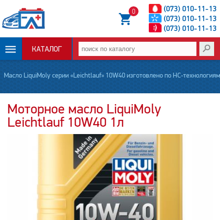
(073) 010-11-13
0
(073) 010-11-13
(073) 010-11-13
КАТАЛОГ
ОПЛАТА И
Масло LiquiMoly серии «Leichtlauf» 10W40 изготовлено по НС-технологиям
ДОСТАВКА
Моторное масло LiquiMoly
Leichtlauf 10W40 1л
НОВОСТИ
СТАТЬИ
О НАС
КОНТАКТЫ