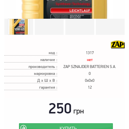
код :
1317
наличие :
нет
производитель :
ZAP SZNAJDER BATTERIEN S.A.
маркировка :
0
Д х Ш х В :
0x0x0
гарантия :
12
250
грн
КУПИТЬ