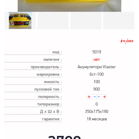
код :
5019
наличие :
нет
производитель :
Акумулятори Vlaster
маркировка :
6ст-100
емкость :
100
пусковой ток :
900
полярность :
типоразмер :
0
Д х Ш х В :
350x175x190
гарантия :
18 месяцев