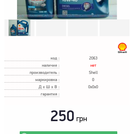
код :
2063
наличие :
нет
производитель :
Shell
маркировка :
0
Д х Ш х В :
0x0x0
гарантия :
250
грн