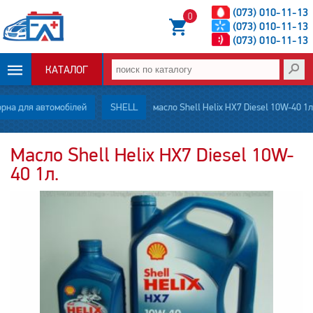
(073) 010-11-13
0
(073) 010-11-13
(073) 010-11-13
КАТАЛОГ
ОПЛАТА И
рна для автомобілей
SHELL
масло Shell Helix HX7 Diesel 10W-40 1л.
ДОСТАВКА
Масло Shell Helix HX7 Diesel 10W-
40 1л.
НОВОСТИ
СТАТЬИ
О НАС
КОНТАКТЫ