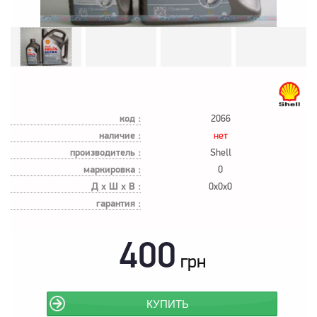
код :
2066
наличие :
нет
производитель :
Shell
маркировка :
0
Д х Ш х В :
0x0x0
гарантия :
400
грн
КУПИТЬ