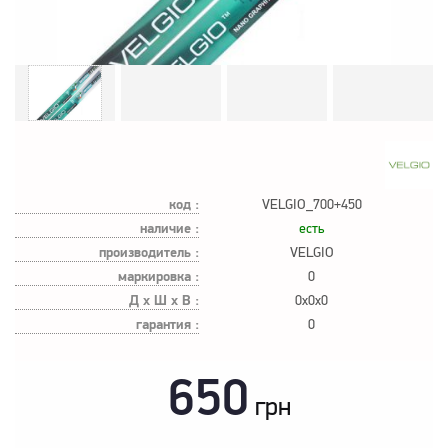
код :
VELGIO_700+450
наличие :
есть
производитель :
VELGIO
маркировка :
0
Д х Ш х В :
0x0x0
гарантия :
0
650
грн