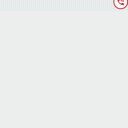
«Аккумуляторная База» © 2012 – 2022
г. Киев
(правый берег) ,
ул. Кольцевая дорога, 15
режим работы: пн-сб с 9-00 до 19-00 воскресенье выходной
(073) 010-11-13
(073) 010-11-13
(073) 010-11-13