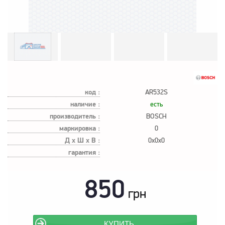
код :
AR532S
наличие :
есть
производитель :
BOSCH
маркировка :
0
Д х Ш х В :
0x0x0
гарантия :
850
грн
КУПИТЬ