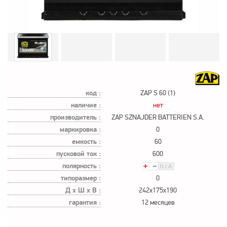
код :
ZAP S 60 (1)
наличие :
нет
производитель :
ZAP SZNAJDER BATTERIEN S.A.
маркировка :
0
емкость :
60
пусковой ток :
600
полярность :
типоразмер :
0
Д х Ш х В :
242x175x190
гарантия :
12 месяцев