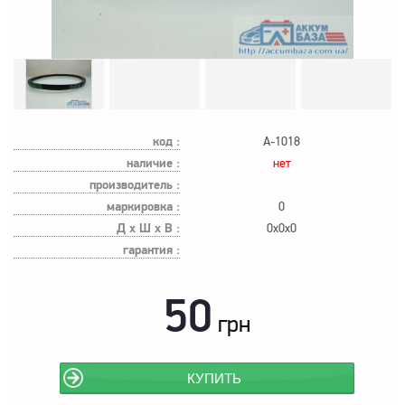
код :
А-1018
наличие :
нет
производитель :
маркировка :
0
Д х Ш х В :
0x0x0
гарантия :
50
грн
КУПИТЬ