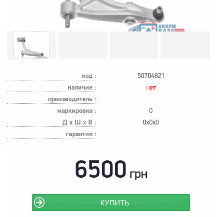
код :
50704821
наличие :
нет
производитель :
маркировка :
0
Д х Ш х В :
0x0x0
гарантия :
6500
грн
КУПИТЬ