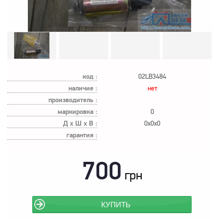
код :
02LB3484
наличие :
нет
производитель :
маркировка :
0
Д х Ш х В :
0x0x0
гарантия :
700
грн
КУПИТЬ