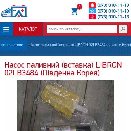
(073) 010-11-13
0
(073) 010-11-13
(073) 010-11-13
КАТАЛОГ
ОПЛАТА И
пасні частини
Насос паливний (вставка) LIBRON 02LB3484 купить у Києві
ДОСТАВКА
Насос паливний (вставка) LIBRON
02LB3484 (Південна Корея)
НОВОСТИ
СТАТЬИ
О НАС
КОНТАКТЫ