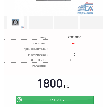
код :
20033892
наличие :
нет
производитель :
маркировка :
0
Д х Ш х В :
0x0x0
гарантия :
1800
грн
КУПИТЬ