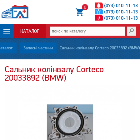
(073) 010-11-13
0
(073) 010-11-13
(073) 010-11-13
КАТАЛОГ
ОПЛАТА И
аталог
Запасні частини
Сальник колінвалу Corteco 20033892 (BMW)
ДОСТАВКА
Сальник колінвалу Corteco
20033892 (BMW)
НОВОСТИ
СТАТЬИ
О НАС
КОНТАКТЫ