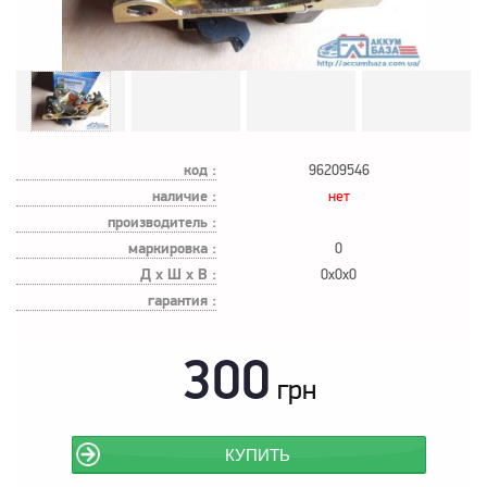
код :
96209546
наличие :
нет
производитель :
маркировка :
0
Д х Ш х В :
0x0x0
гарантия :
300
грн
КУПИТЬ