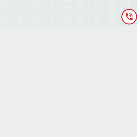
«Аккумуляторная База» © 2012 – 2022
г. Киев
(правый берег) ,
ул. Кольцевая дорога, 15
режим работы: пн-сб с 9-00 до 19-00 воскресенье выходной