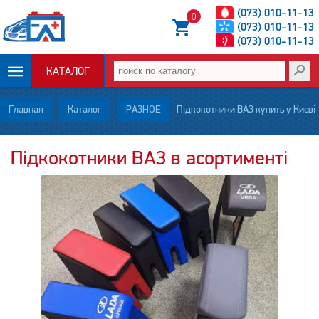
(073) 010-11-13
0
(073) 010-11-13
(073) 010-11-13
КАТАЛОГ
ОПЛАТА И
Главная
Каталог
РАЗНОЕ
Підкокотники ВАЗ купить у Києві
ДОСТАВКА
Підкокотники ВАЗ в асортименті
НОВОСТИ
СТАТЬИ
О НАС
КОНТАКТЫ