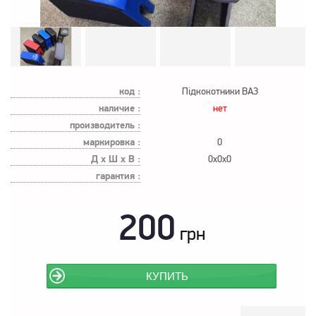
код :
Підкокотники ВАЗ
наличие :
нет
производитель :
маркировка :
0
Д х Ш х В :
0x0x0
гарантия :
200
грн
КУПИТЬ