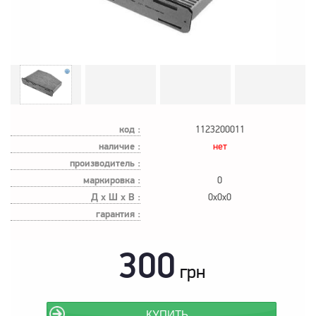
код :
1123200011
наличие :
нет
производитель :
маркировка :
0
Д х Ш х В :
0x0x0
гарантия :
300
грн
КУПИТЬ