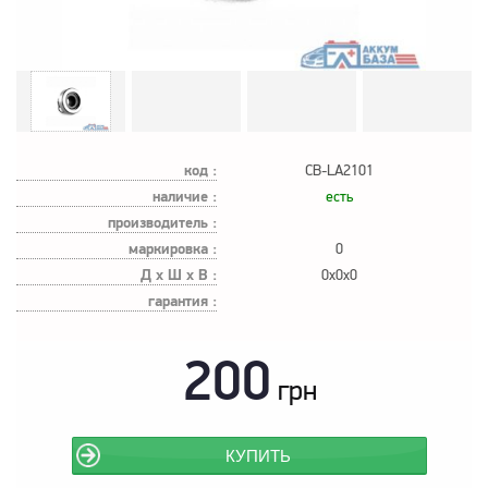
код :
CB-LA2101
наличие :
есть
производитель :
маркировка :
0
Д х Ш х В :
0x0x0
гарантия :
200
грн
КУПИТЬ