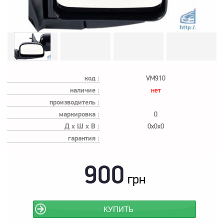
код :
VM910
наличие :
нет
производитель :
маркировка :
0
Д х Ш х В :
0x0x0
гарантия :
900
грн
КУПИТЬ