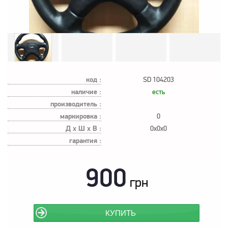
код :
SD 104203
наличие :
есть
производитель :
маркировка :
0
Д х Ш х В :
0x0x0
гарантия :
900
грн
КУПИТЬ