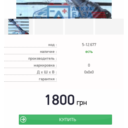
код :
5-12.677
наличие :
есть
производитель :
маркировка :
0
Д х Ш х В :
0x0x0
гарантия :
1800
грн
КУПИТЬ