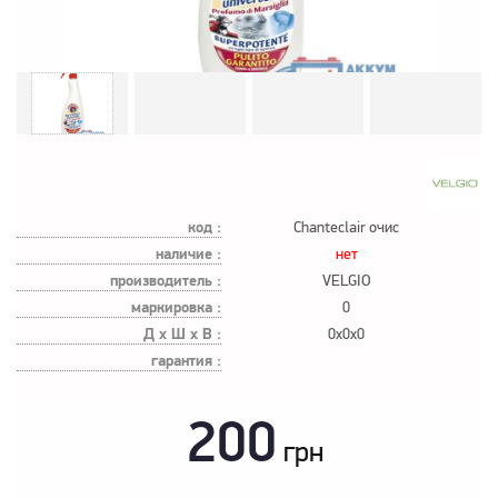
код :
Chanteсlair очис
наличие :
нет
производитель :
VELGIO
маркировка :
0
Д х Ш х В :
0x0x0
гарантия :
200
грн