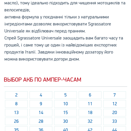
масло), тому ідеально підходить для чищення мотоциклів та
велосипедів;
активна формула у поєднанні тільки з натуральними
інгредієнтами дозволяє використовувати Sgrassatore
Universale як відбілювач перед пранням.
Спрей Sgrassatore Universale заощадить вам багато часу та
грошей, і саме тому це один із найвідоміших експортних
продуктів Італії. Завдяки інноваційному дозатору його
можна використовувати догори дном.
ВЫБОР АКБ ПО АМПЕР-ЧАСАМ
2
4
5
6
7
8
9
10
11
12
13
14
15
18
20
26
28
30
32
33
35
36
40
42
44