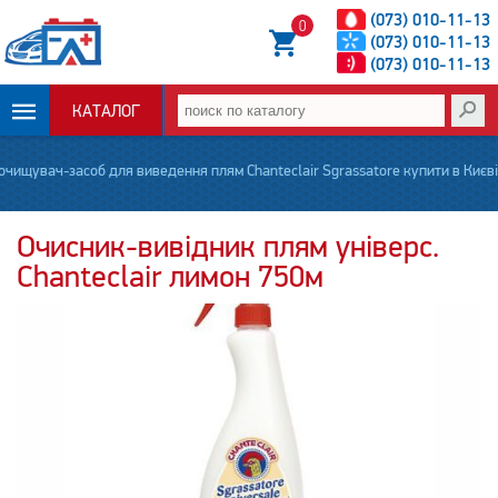
(073) 010-11-13
0
(073) 010-11-13
(073) 010-11-13
КАТАЛОГ
ОПЛАТА И
очищувач-засоб для виведення плям Chanteсlair Sgrassatore купити в Києві
ДОСТАВКА
Очисник-вивідник плям універс.
Chanteсlair лимон 750м
НОВОСТИ
СТАТЬИ
О НАС
КОНТАКТЫ