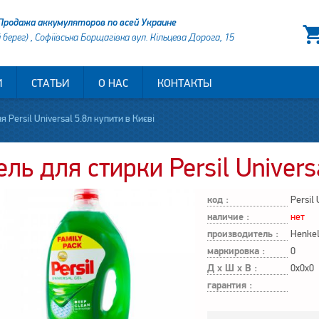
Продажа аккумуляторов по всей Украине
й берег) , Софіївська Борщагівка вул. Кільцева Дорога, 15
И
СТАТЬИ
О НАС
КОНТАКТЫ
я Persil Universal 5.8л купити в Києві
ель для стирки Persil Univers
код :
Persil 
наличие :
нет
производитель :
Henke
маркировка :
0
Д х Ш х В :
0x0x0
гарантия :