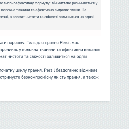
має високоефективну формулу: він миттєво розчиняється у
у волокна тканини та ефективно видаляє плями. Не
изні, а аромат чистоти та свіжості залишиться на одязі
ваги порошку. Гель для прання Persil має
 проникає у волокна тканини та ефективно видаляє
омат чистоти та свіжості залишиться на одязі
 початку циклу прання. Persil бездоганно відмиває
 отримуєте безкомпромісну якість прання, а також