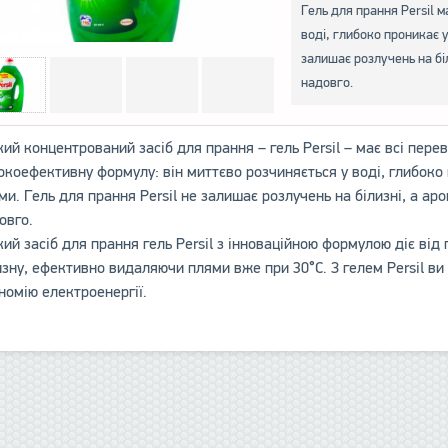
Гель для прання Persil 
воді, глибоко проникає 
залишає розлучень на біл
надовго.
кий концентрований засіб для прання – гель Persil – має всі пере
окоефективну формулу: він миттєво розчиняється у воді, глибоко
ми. Гель для прання Persil не залишає розлучень на білизні, а ар
овго.
кий засіб для прання гель Persil з інноваційною формулою діє від
изну, ефективно видаляючи плями вже при 30°C. З гелем Persil ви
номію електроенергії.