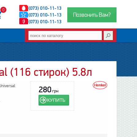
(073) 010-11-13
0
Позвонить Вам?
(073) 010-11-13
(073) 010-11-13
al (116 стирок) 5.8л
Universal
280
грн
КУПИТЬ
l