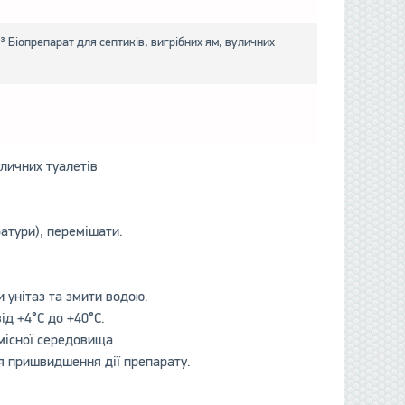
³ Біопрепарат для септиків, вигрібних ям, вуличних
уличних туалетів
.
ратури), перемішати.
 унітаз та змити водою.
ід +4°С до +40°С.
вмісної середовища
я пришвидшення дії препарату.