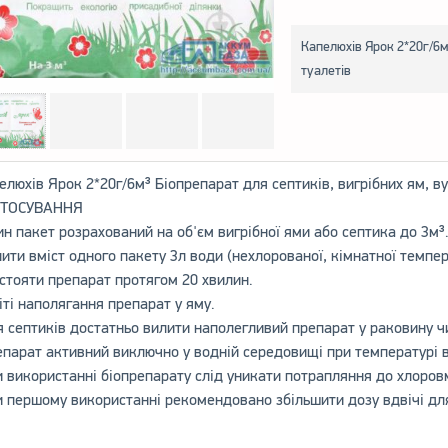
Капелюхів Ярок 2*20г/6м
туалетів
елюхів Ярок 2*20г/6м³ Біопрепарат для септиків, вигрібних ям, в
СТОСУВАННЯ
ин пакет розрахований на об'єм вигрібної ями або септика до 3м³
лити вміст одного пакету 3л води (нехлорованої, кімнатної темпе
астояти препарат протягом 20 хвилин.
літі наполягання препарат у яму.
я септиків достатньо вилити наполегливий препарат у раковину чи
епарат активний виключно у водній середовищі при температурі в
и використанні біопрепарату слід уникати потрапляння до хлоро
и першому використанні рекомендовано збільшити дозу вдвічі дл