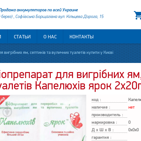
Продажа аккумуляторов по всей Украине
й берег) , Софіївська Борщагівка вул. Кільцева Дорога, 15
И
СТАТЬИ
О НАС
КОНТАКТЫ
я вигрібних ям, септиків та вуличних туалетів купити у Києві
іопрепарат для вигрібних ям,
уалетів Капелюхів ярок 2x20
код :
Капелю
наличие :
нет
производитель :
маркировка :
0
Д х Ш х В :
0x0x0
гарантия :