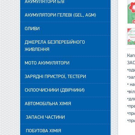
АКУМУЛЯТОРИ Б/В
АКУМУЛЯТОРИ ГЕЛЕВІ (GEL, AGM)
ОЛИВИ
ДЖЕРЕЛА БЕЗПЕРЕБІЙНОГО
ЖИВЛЕННЯ
Кап
ЗА
МОТО АКУМУЛЯТОРИ
•од
ЗАРЯДНІ ПРИСТРОЇ, ТЕСТЕРИ
•за
• н
СКЛООЧИСНИКИ (ДВІРНИКИ)
•ві
•дл
АВТОМОБІЛЬНА ХІМІЯ
•пр
•пр
ЗАПАСНІ ЧАСТИНИ
•пр
ПОБУТОВА ХІМІЯ