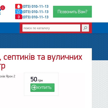
(073) 010-11-13
0
Позвонить Вам?
(073) 010-11-13
(073) 010-11-13
 септиків та вуличних
гр
хів Ярок 2
50
грн
КУПИТЬ