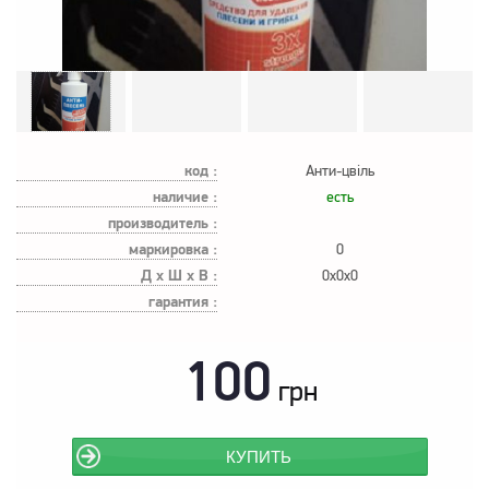
код :
Анти-цвіль
наличие :
есть
производитель :
маркировка :
0
Д х Ш х В :
0x0x0
гарантия :
100
грн
КУПИТЬ