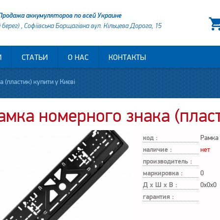
Продажа аккумуляторов по всей Украине
й берег) , Софіївська Борщагівка вул. Кільцева Дорога, 15
И
СТАТЬИ
О НАС
КОНТАКТЫ
 (пластик) купити у Києві
амка номерного знака (плас
код :
Рамка
наличие :
нет
производитель :
маркировка :
0
Д х Ш х В :
0x0x0
гарантия :