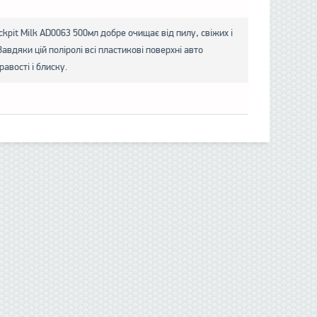
kpit Milk AD0063 500мл добре очищає від пилу, свіжих і
Завдяки цій поліролі всі пластикові поверхні авто
авості і блиску.