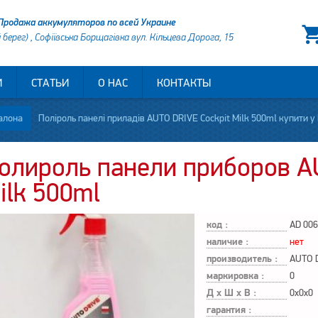
Продажа аккумуляторов по всей Украине
й берег) , Софіївська Борщагівка вул. Кільцева Дорога, 15
И
СТАТЬИ
О НАС
КОНТАКТЫ
алона
Поліроль панелі приладів AUTO DRIVE Cockpit Milk 500ml купити у 
олироль панели приборов A
ilk 500ml
код :
AD 006
наличие :
нет
производитель :
AUTO 
маркировка :
0
Д х Ш х В :
0x0x0
гарантия :