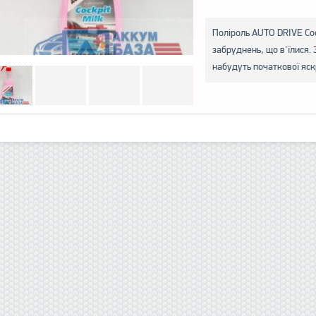
Поліроль AUTO DRIVE Coc
забруднень, що в'їлися. 
набудуть початкової яскр