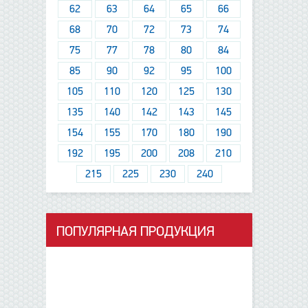
62
63
64
65
66
68
70
72
73
74
75
77
78
80
84
85
90
92
95
100
105
110
120
125
130
135
140
142
143
145
154
155
170
180
190
192
195
200
208
210
215
225
230
240
ПОПУЛЯРНАЯ ПРОДУКЦИЯ
данные отсутствуют