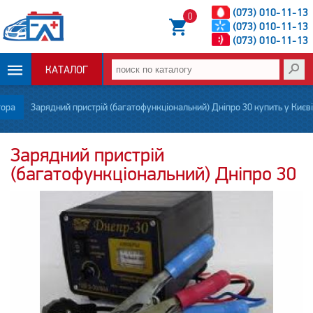
(073) 010-11-13
0
(073) 010-11-13
(073) 010-11-13
КАТАЛОГ
ОПЛАТА И
тора
Зарядний пристрій (багатофункціональний) Дніпро 30 купить у Києві
ДОСТАВКА
Зарядний пристрій
(багатофункціональний) Дніпро 30
НОВОСТИ
СТАТЬИ
О НАС
КОНТАКТЫ