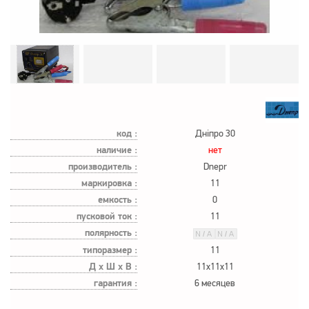
код :
Дніпро 30
наличие :
нет
производитель :
Dnepr
маркировка :
11
емкость :
0
пусковой ток :
11
полярность :
типоразмер :
11
Д х Ш х В :
11x11x11
гарантия :
6 месяцев