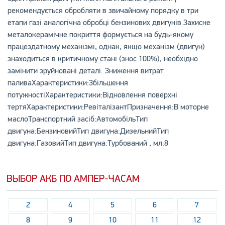
рекомендується обробляти в звичайному порядку в три
етапи газі аналогічна обробці бензинових двигунів Захисне
металокерамічне покриття формується на будь-якому
працездатному механізмі, однак, якщо механізм (двигун)
знаходиться в критичному стані (знос 100%), необхідно
замінити зруйновані деталі. Зниження витрат
паливаХарактеристики:Збільшення
потужностіХарактеристики:Відновлення поверхні
тертяХарактеристики:РевіталізантПризначення:В моторне
маслоТранспортний засіб:АвтомобільТип
двигуна:БензиновийТип двигуна:ДизельнийТип
двигуна:ГазовийТип двигуна:Турбований , мл:8
ВЫБОР АКБ ПО АМПЕР-ЧАСАМ
2
4
5
6
7
8
9
10
11
12