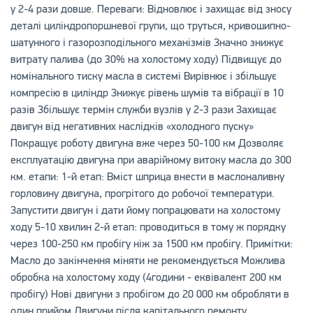
у 2-4 рази довше. Переваги: ​​Відновлює і захищає від зносу
деталі циліндропоршневої групи, що труться, кривошипно-
шатунного і газорозподільного механізмів Значно знижує
витрату палива (до 30% на холостому ходу) Підвищує до
номінального тиску масла в системі Вирівнює і збільшує
компресію в циліндр Знижує рівень шумів та вібрації в 10
разів Збільшує термін служби вузлів у 2-3 рази Захищає
двигун від негативних наслідків «холодного пуску»
Покращує роботу двигуна вже через 50-100 км Дозволяє
експлуатацію двигуна при аварійному витоку масла до 300
км. етапи: 1-й етап: Вміст шприца внести в маслоналивну
горловину двигуна, прогрітого до робочої температури.
Запустити двигун і дати йому попрацювати на холостому
ходу 5-10 хвилин 2-й етап: проводиться в тому ж порядку
через 100-250 км пробігу ніж за 1500 км пробігу. Примітки:
Масло до закінчення міняти не рекомендується Можлива
обробка на холостому ходу (4години - еквівалент 200 км
пробігу) Нові двигуни з пробігом до 20 000 км обробляти в
один прийом Двигуни після капітального ремонту