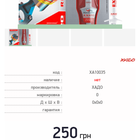
код :
XA10035
наличие :
нет
производитель :
ХАДО
маркировка :
0
Д х Ш х В :
0x0x0
гарантия :
250
грн