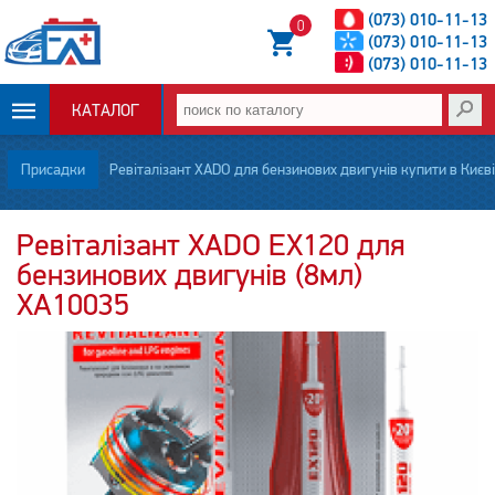
(073) 010-11-13
0
(073) 010-11-13
(073) 010-11-13
КАТАЛОГ
ОПЛАТА И
Присадки
Ревіталізант XADO для бензинових двигунів купити в Києві
ДОСТАВКА
Ревіталізант XADO EX120 для
бензинових двигунів (8мл)
НОВОСТИ
XA10035
СТАТЬИ
О НАС
КОНТАКТЫ