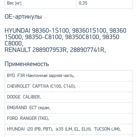
Вес [кг]
0,35
OE-артикулы
HYUNDAI 98360-1S100, 983601S100, 98360
1S000, 98350-C8100, 98350C8100, 98350
C8000,
RENAULT 288907953R, 288907741R,
Применяемость
BYD
F3R Наклонная задняя часть
,
CHEVROLET
CAPTIVA (C100, C140)
,
DODGE
CALIBER
,
EMGRAND
EC7 седан
,
FORD
RANGER (TKE)
,
HYUNDAI
i20 (PB, PBT)
,
ix35 (LM, EL, ELH)
,
TUCSON (JM)
,