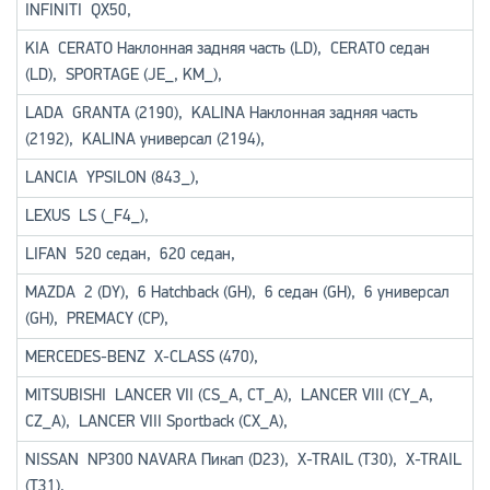
INFINITI
QX50
,
KIA
CERATO Наклонная задняя часть (LD)
,
CERATO седан
(LD)
,
SPORTAGE (JE_, KM_)
,
LADA
GRANTA (2190)
,
KALINA Наклонная задняя часть
(2192)
,
KALINA универсал (2194)
,
LANCIA
YPSILON (843_)
,
LEXUS
LS (_F4_)
,
LIFAN
520 седан
,
620 седан
,
MAZDA
2 (DY)
,
6 Hatchback (GH)
,
6 седан (GH)
,
6 универсал
(GH)
,
PREMACY (CP)
,
MERCEDES-BENZ
X-CLASS (470)
,
MITSUBISHI
LANCER VII (CS_A, CT_A)
,
LANCER VIII (CY_A,
CZ_A)
,
LANCER VIII Sportback (CX_A)
,
NISSAN
NP300 NAVARA Пикап (D23)
,
X-TRAIL (T30)
,
X-TRAIL
(T31)
,