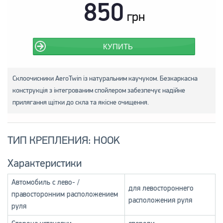
850
грн
КУПИТЬ
Склоочисники AeroTwin із натуральним каучуком. Безкаркасна
конструкція з інтегрованим спойлером забезпечує надійне
прилягання щітки до скла та якісне очищення.
ТИП КРЕПЛЕНИЯ: HOOK
Характеристики
Автомобиль с лево- /
для левостороннего
правосторонним расположением
расположения руля
руля