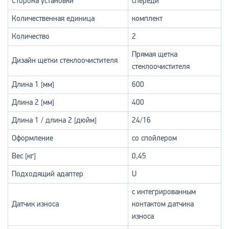
Сторона установки
спереди
Количественная единица
комплект
Количество
2
Прямая щетка
Дизайн щетки стеклоочистителя
стеклоочистителя
Длина 1 [мм]
600
Длина 2 [мм]
400
Длина 1 / длина 2 [дюйм]
24/16
Оформление
со спойлером
Вес [кг]
0,45
Подходящий адаптер
U
с интегрированным
Датчик износа
контактом датчика
износа