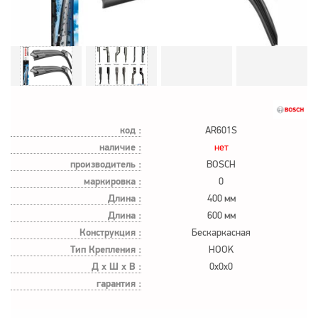
код :
AR601S
наличие :
нет
производитель :
BOSCH
маркировка :
0
Длина :
400 мм
Длина :
600 мм
Конструкция :
Бескаркасная
Тип Крепления :
HOOK
Д х Ш х В :
0x0x0
гарантия :