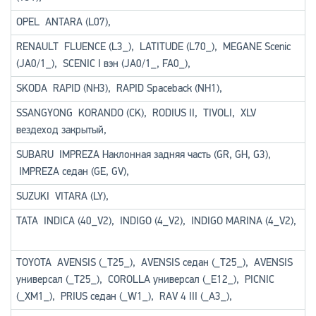
OPEL
ANTARA (L07)
,
RENAULT
FLUENCE (L3_)
,
LATITUDE (L70_)
,
MEGANE Scenic
(JA0/1_)
,
SCENIC I вэн (JA0/1_, FA0_)
,
SKODA
RAPID (NH3)
,
RAPID Spaceback (NH1)
,
SSANGYONG
KORANDO (CK)
,
RODIUS II
,
TIVOLI
,
XLV
вездеход закрытый
,
SUBARU
IMPREZA Наклонная задняя часть (GR, GH, G3)
,
IMPREZA седан (GE, GV)
,
SUZUKI
VITARA (LY)
,
TATA
INDICA (40_V2)
,
INDIGO (4_V2)
,
INDIGO MARINA (4_V2)
,
TOYOTA
AVENSIS (_T25_)
,
AVENSIS седан (_T25_)
,
AVENSIS
универсал (_T25_)
,
COROLLA универсал (_E12_)
,
PICNIC
(_XM1_)
,
PRIUS седан (_W1_)
,
RAV 4 III (_A3_)
,