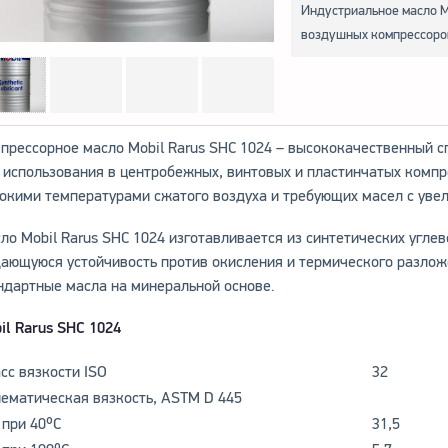
Индустриальное масло Mo
воздушных компрессоро
прессорное масло Mobil Rarus SHC 1024 – высококачественный 
 использования в центробежных, винтовых и пластинчатых компр
окими температурами сжатого воздуха и требующих масел с уве
ло Mobil Rarus SHC 1024 изготавливается из синтетических угле
ающуюся устойчивость против окисления и термического разлож
ндартные масла на минеральной основе.
il Rarus SHC 1024
сс вязкости ISO
32
ематическая вязкость, ASTM D 445
 при 40ºC
31,5