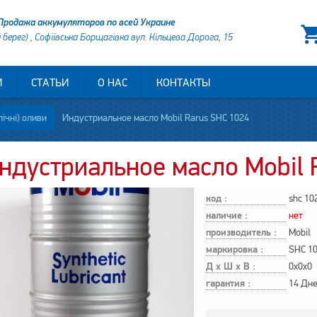
Продажа аккумуляторов по всей Украине
й берег) , Софіївська Борщагівка вул. Кільцева Дорога, 15
И
СТАТЬИ
О НАС
КОНТАКТЫ
лічні) оливи
Индустриальное масло Mobil Rarus SHC 1024
ндустриальное масло Mobil 
код :
shc 10
наличие :
нет
производитель :
Mobil
маркировка :
SHC 1
Д х Ш х В :
0x0x0
гарантия :
14 Дн