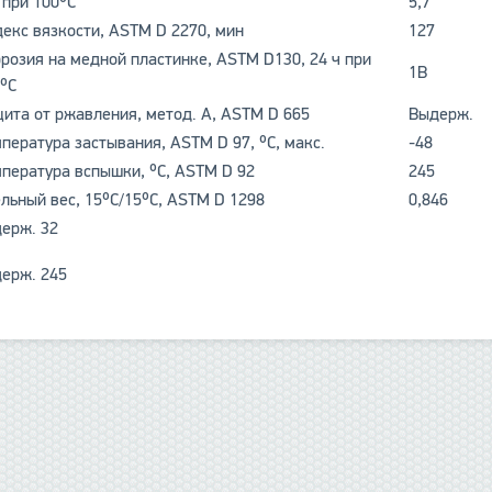
 при 100ºC
5,7
екс вязкости, ASTM D 2270, мин
127
розия на медной пластинке, ASTM D130, 24 ч при
1В
ºC
ита от ржавления, метод. А, ASTM D 665
Выдерж.
пература застывания, ASTM D 97, ºC, макс.
-48
пература вспышки, ºC, ASTM D 92
245
льный вес, 15ºC/15ºC, ASTM D 1298
0,846
ерж. 32
ерж. 245