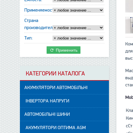
Применяемость:
Страна
производитель:
Тип:
Ком
Применить
для
выс
Мас
КАТЕГОРИИ КАТАЛОГА
выд
ста
АКУМУЛЯТОРИ АВТОМОБІЛЬНІ
Mob
ІНВЕРТОРА НАПРУГИ
Кла
АВТОМОБІЛЬНІ ШИНИ
Кин
сСт
АКУМУЛЯТОРИ ОПТИМА AGM