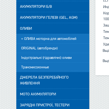
сСт
АКУМУЛЯТОРИ Б/В
Инд
Кор
АКУМУЛЯТОРИ ГЕЛЕВІ (GEL, AGM)
100
Защ
ОЛИВИ
Тем
Тем
+ ОЛИВА моторна для автомобілей
Уде
ORIGINAL (автобренди)
Выд
Індустріальні (гідравлічні) оливи
Выд
Трансмиссионные
ДЖЕРЕЛА БЕЗПЕРЕБІЙНОГО
ЖИВЛЕННЯ
МОТО АКУМУЛЯТОРИ
ЗАРЯДНІ ПРИСТРОЇ, ТЕСТЕРИ