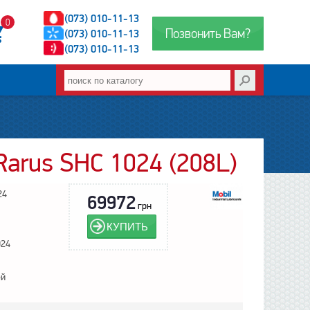
(073) 010-11-13
0
Позвонить Вам?
(073) 010-11-13
(073) 010-11-13
Rarus SHC 1024 (208L)
24
69972
грн
КУПИТЬ
024
ей