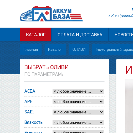
г. Київ (прави
КАТАЛОГ
ОПЛАТА И ДОСТАВКА
НОВОСТ
Главная
Каталог
ОЛИВИ
Індустріальні (гідрав
ВЫБРАТЬ ОЛИВИ
И
ПО ПАРАМЕТРАМ:
ACEA:
API:
SAE:
Вязкость:
Емкость: