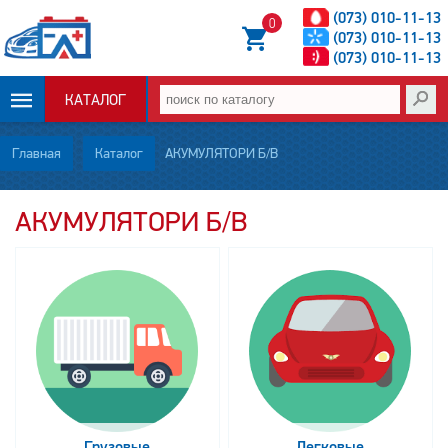
(073) 010-11-13
0
(073) 010-11-13
(073) 010-11-13
КАТАЛОГ
ОПЛАТА И
Главная
Каталог
АКУМУЛЯТОРИ Б/В
ДОСТАВКА
АКУМУЛЯТОРИ Б/В
НОВОСТИ
СТАТЬИ
О НАС
КОНТАКТЫ
Грузовые
Легковые