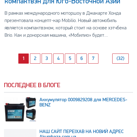
компактвэн для Юго-Восточной Азии
В рамках международного моторшоу в Джакарте Хонда
презентовала концепт-кар Mobilio. Новый автомобиль
является компактвэном, который стоит на основе хэтчбека
Brio. Как и донорская машина, «Мобилио» будет
поставляться в дилерские центры в странах Юго-Восточ
1
2
3
4
5
6
7
(32)
ПОСЛЕДНЕЕ В БЛОГЕ
Аккумулятор 0009829208 для MERCEDES-
BENZ
НАШ САЙТ ПЕРЕЇХАВ НА НОВИЙ АДРЕС
Аkumbaza.com.ua