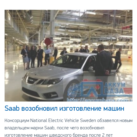
Лейпцигское предприятии BMW.
Saab возобновил изготовление машин
Консорциум National Electric Vehicle Sweden обзавелся новым
владельцем марки Saab, после чего возобновил
изготовление машин шведского бренда после 2 лет