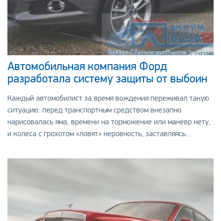
Автомобильная компания Форд
разработала систему защиты от выбоин
Каждый автомобилист за время вождения переживал такую
ситуацию: перед транспортным средством внезапно
нарисовалась яма, времени на торможение или маневр нету,
и колеса с грохотом «ловят» неровность, заставляясь
трястись весь кузов.